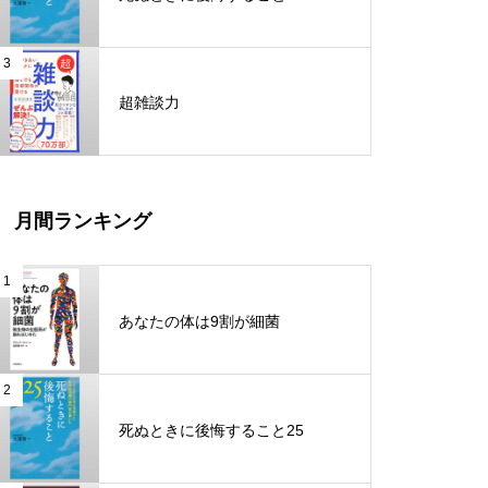
速でお金から自由になれる究極
メソッド
3
News Diet ニュースダイエット
超雑談力
ゴミ人間『えんとつ町のプペ
ル』 日本中から笑われた夢があ
る
人生攻略ロードマップ
月間ランキング
メモの魔力
1
人生は攻略できる
あなたの体は9割が細菌
「頭のゴミ」を捨てれば、脳は
一瞬で目覚める!
2
ビジネスで圧勝できる脳科学
死ぬときに後悔すること25
知識を操る超読書術