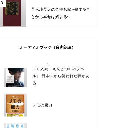
3
最強の働き方
苫米地英人の金持ち脳 ~捨てるこ
とから幸せは始まる~
FIRE 最強の早期リタイア術－最
速でお金から自由になれる究極
メソッド
超雑談力
ゴミ人間『えんとつ町のプペ
オーディオブック（音声朗読）
ル』 日本中から笑われた夢があ
る
メモの魔力
「頭のゴミ」を捨てれば、脳は
一瞬で目覚める!