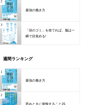
超雑談力
2
最強の働き方
10倍売れるWebコピーライティ
ング ーコンバージョン率平均4.9
3
「頭のゴミ」を捨てれば、脳は一
2%を稼ぐランディングページの
瞬で目覚める!
作り方
日本の真相！知らないと「殺さ
れる！！」
週間ランキング
1
脳と体が若くなる断食力
最強の働き方
2
伝え方が9割
死ぬときに後悔すること25
FIRE 最強の早期リタイア術－最