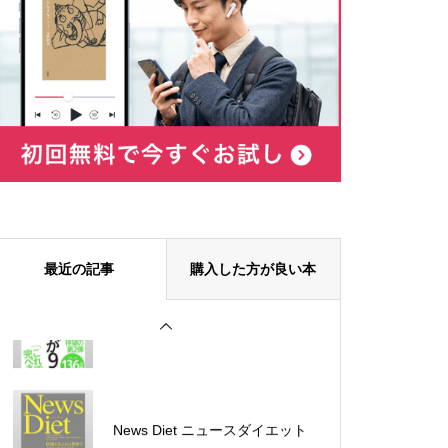
2%を稼ぐランディングページの
作り方
日本の真相！知らないと「殺さ
れる！！」
脳と体が若くなる断食力
最近の記事
購入した方が良い本
伝え方が9割
News Diet ニュースダイエット