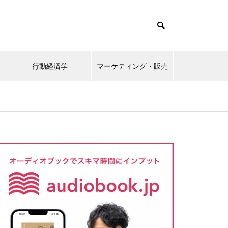
ビジネスで圧勝できる脳科学
行動経済学
マーケティング・販売
最強の働き方
超雑談力
10倍売れるWebコピーライティ
ング ーコンバージョン率平均4.9