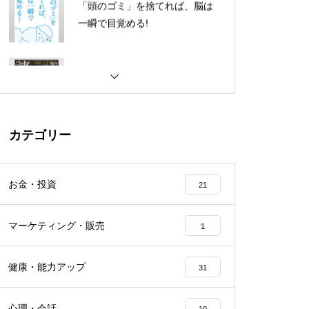
知識を操る超読書術
FIRE 最強の早期リタイア術－最
速でお金から自由になれる究極
メソッド
カテゴリー
ゴミ人間『えんとつ町のプペ
ル』 日本中から笑われた夢があ
お金・投資
21
る
マーケティング・販売
1
メモの魔力
健康・能力アップ
31
心理・会話