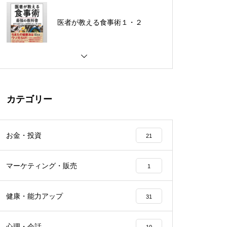
医者が教える食事術１・２
知識を操る超読書術
カテゴリー
好きなことしか本気になれな
い。 人生100年時代のサバイバ
お金・投資
21
ル仕事術
反応しない練習 あらゆる悩み
マーケティング・販売
1
が消えていくブッダの超・合理
的な「考え方」
健康・能力アップ
31
心理・会話