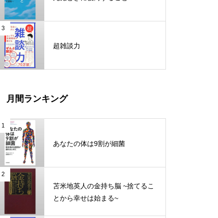
知識を操る超読書術
3
News Diet ニュースダイエット
超雑談力
好きなことしか本気になれな
い。 人生100年時代のサバイバ
ル仕事術
人生攻略ロードマップ
反応しない練習 あらゆる悩み
月間ランキング
が消えていくブッダの超・合理
的な「考え方」
1
人生は攻略できる
あなたの体は9割が細菌
世界一やさしい「やりたいこ
と」の見つけ方
2
ビジネスで圧勝できる脳科学
苫米地英人の金持ち脳 ~捨てるこ
とから幸せは始まる~
医者が教える食事術１・２