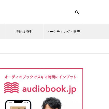
ビジネスで圧勝できる脳科学
行動経済学
マーケティング・販売
最強の働き方
超雑談力
10倍売れるWebコピーライティ
ング ーコンバージョン率平均4.9