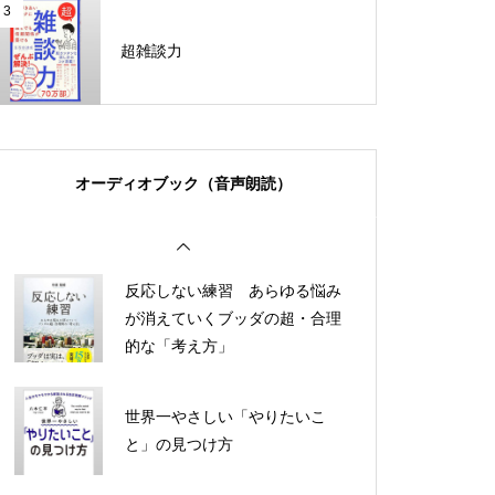
3
最強の働き方
超雑談力
知識を操る超読書術
超雑談力
好きなことしか本気になれな
オーディオブック（音声朗読）
い。 人生100年時代のサバイバ
ル仕事術
反応しない練習 あらゆる悩み
が消えていくブッダの超・合理
的な「考え方」
世界一やさしい「やりたいこ
と」の見つけ方