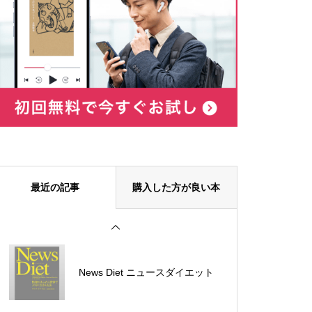
2%を稼ぐランディングページの
作り方
日本の真相！知らないと「殺さ
れる！！」
脳と体が若くなる断食力
最近の記事
購入した方が良い本
伝え方が9割
News Diet ニュースダイエット