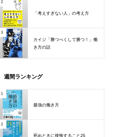
超雑談力
2
「考えすぎない人」の考え方
10倍売れるWebコピーライティ
ング ーコンバージョン率平均4.9
3
カイジ「勝つべくして勝つ！」働
2%を稼ぐランディングページの
き方の話
作り方
日本の真相！知らないと「殺さ
れる！！」
週間ランキング
1
脳と体が若くなる断食力
最強の働き方
2
伝え方が9割
死ぬときに後悔すること25