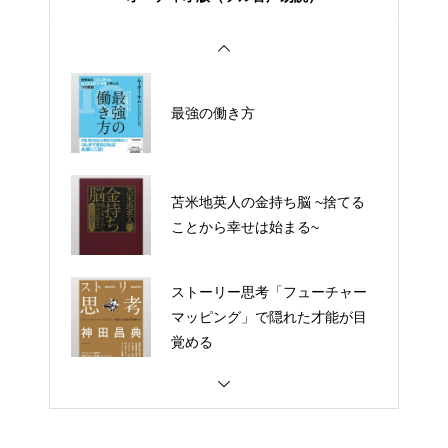
の未来を語る
働き方完全無双
最強の働き方
FIRE 最強の早期リタイア術－最
速でお金から自由になれる究極
メソッド
苫米地英人の金持ち脳 ~捨てる
ことから幸せは始まる~
医者が教える食事術１・２
ストーリー思考「フューチャー
マッピング」で隠れた才能が目
覚める
最強の働き方
努力不要論
ストーリー思考「フューチャー