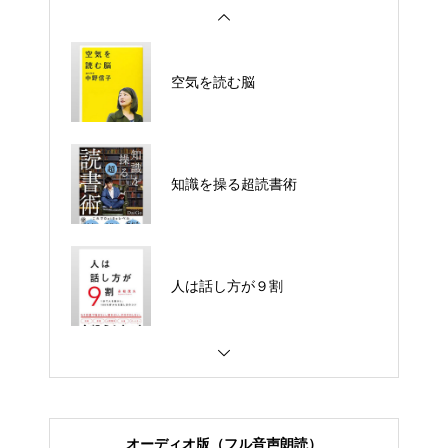
空気を読む脳
科学がつきとめた「運のいい
人」
知識を操る超読書術
「あれ、私なんのために働いて
るんだっけ?」 と思ったら読む
最高の生き方
人は話し方が９割
好きなことしか本気になれな
い。 人生100年時代のサバイバ
ル仕事術
頭に来てもアホとは戦うな！
オーディオ版（フル音声朗読）
オードリー・タン デジタルとAI