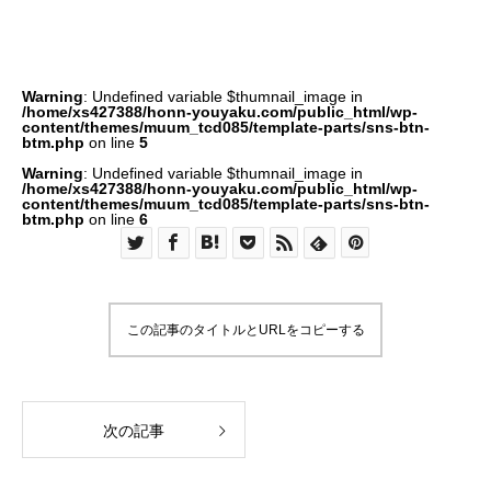
Warning
: Undefined variable $thumnail_image in
/home/xs427388/honn-youyaku.com/public_html/wp-
content/themes/muum_tcd085/template-parts/sns-btn-
btm.php
on line
5
Warning
: Undefined variable $thumnail_image in
/home/xs427388/honn-youyaku.com/public_html/wp-
content/themes/muum_tcd085/template-parts/sns-btn-
btm.php
on line
6
この記事のタイトルとURLをコピーする
次の記事