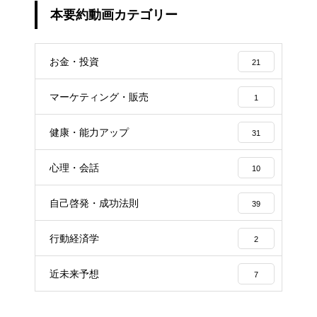
マッピング」で隠れた才能が目
本要約動画カテゴリー
覚める
LIFE SPAN
お金・投資
21
なぜか話しかけたくなる人、な
らない人
マーケティング・販売
1
FIRE 最強の早期リタイア術－最
速でお金から自由になれる究極
健康・能力アップ
31
メソッド
空気を読む脳
心理・会話
10
科学がつきとめた「運のいい
自己啓発・成功法則
人」
39
知識を操る超読書術
行動経済学
2
「あれ、私なんのために働いて
るんだっけ?」 と思ったら読む
近未来予想
7
最高の生き方
人は話し方が９割