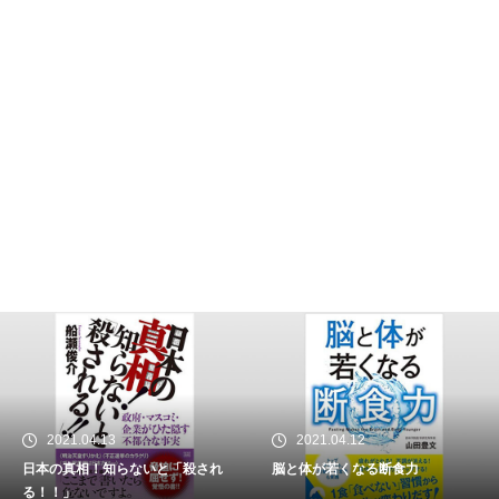
覚める
最強の働き方
努力不要論
ストーリー思考「フューチャー
マッピング」で隠れた才能が目
覚める
LIFE SPAN
FIRE 最強の早期リタイア術－最
速でお金から自由になれる究極
メソッド
科学がつきとめた「運のいい
2021.04.13
2021.04.12
人」
日本の真相！知らないと「殺され
脳と体が若くなる断食力
る！！」