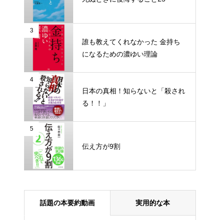
3
誰も教えてくれなかった 金持ち
になるための濃ゆい理論
医者が教える食事術１・２
4
日本の真相！知らないと「殺され
る！！」
最強の働き方
5
伝え方が9割
ストーリー思考「フューチャー
マッピング」で隠れた才能が目
覚める
話題の本要約動画
実用的な本
なぜか話しかけたくなる人、な
らない人