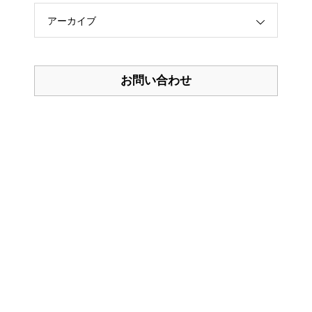
好きなことしか本気になれな
アーカイブ
い。 人生100年時代のサバイバ
ル仕事術
頭に来てもアホとは戦うな！
お問い合わせ
オードリー・タン デジタルとAI
の未来を語る
働き方完全無双
最強の働き方
FIRE 最強の早期リタイア術－最
速でお金から自由になれる究極
メソッド
苫米地英人の金持ち脳 ~捨てる
ことから幸せは始まる~
医者が教える食事術１・２
ストーリー思考「フューチャー
マッピング」で隠れた才能が目