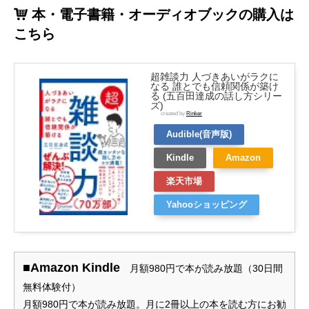
本・電子書籍・オーディオブックの購入は
こちら
超雑談力 人づきあいがラクに
なる 誰とでも信頼関係が築け
る (五百田達成の話し方シリー
ズ)
created by
Rinker
Audible(音声版)
Kindle
Amazon
楽天市場
Yahooショッピング
■Amazon Kindle
月額980円で本が読み放題（30日間
無料体験付）
月額980円で本が読み放題。月に2冊以上の本を読む方にお勧