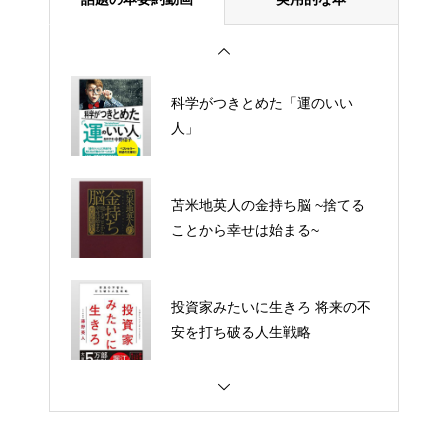
科学がつきとめた「運のいい
と」の見つけ方
人」
人生攻略ロードマップ
苫米地英人の金持ち脳 ~捨てる
ことから幸せは始まる~
好きなことしか本気になれな
い。 人生100年時代のサバイバ
投資家みたいに生きろ 将来の不
ル仕事術
安を打ち破る人生戦略
働き方完全無双
働き方完全無双
「あれ、私なんのために働いて
るんだっけ?」 と思ったら読む
なぜか話しかけたくなる人、な
最高の生き方
らない人