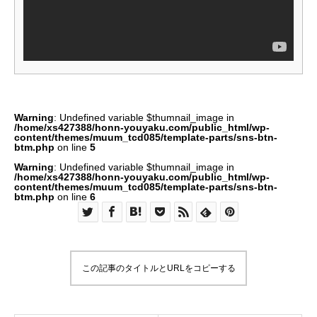
Warning
: Undefined variable $thumnail_image in
/home/xs427388/honn-youyaku.com/public_html/wp-
content/themes/muum_tcd085/template-parts/sns-btn-
btm.php
on line
5
Warning
: Undefined variable $thumnail_image in
/home/xs427388/honn-youyaku.com/public_html/wp-
content/themes/muum_tcd085/template-parts/sns-btn-
btm.php
on line
6
この記事のタイトルとURLをコピーする