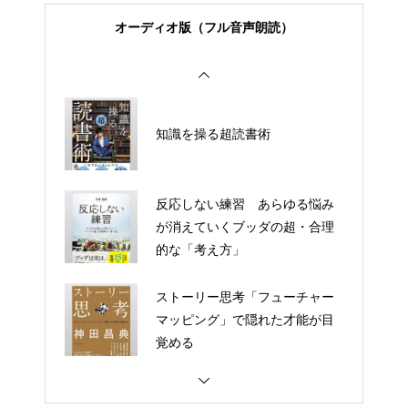
オーディオ版（フル音声朗読）
知識を操る超読書術
医者が教える食事術１・２
反応しない練習 あらゆる悩み
が消えていくブッダの超・合理
「頭のゴミ」を捨てれば、脳は
的な「考え方」
一瞬で目覚める!
ストーリー思考「フューチャー
マッピング」で隠れた才能が目
知識を操る超読書術
覚める
99.9％は幸せの素人
頭に来てもアホとは戦うな！