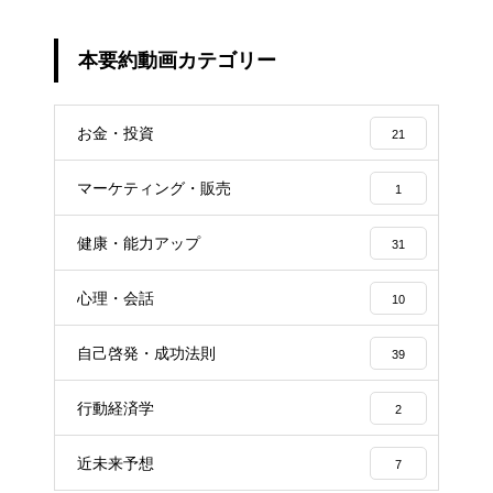
最強の働き方
最強の働き方
本要約動画カテゴリー
世界一やさしい「やりたいこ
お金・投資
21
科学がつきとめた「運のいい
と」の見つけ方
人」
マーケティング・販売
1
健康・能力アップ
31
人生攻略ロードマップ
苫米地英人の金持ち脳 ~捨てる
ことから幸せは始まる~
心理・会話
10
好きなことしか本気になれな
自己啓発・成功法則
39
い。 人生100年時代のサバイバ
投資家みたいに生きろ 将来の不
ル仕事術
安を打ち破る人生戦略
行動経済学
2
近未来予想
7
働き方完全無双
働き方完全無双