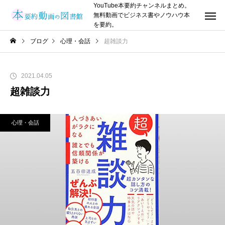
YouTube本要約チャンネルまとめ。
無料動画でビジネス書やノウハウ本
を要約。
ブログ
心理・会話
超雑談力
2021.04.05
超雑談力
心理・会話