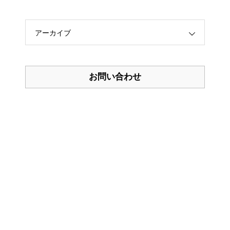
「あれ、私なんのために働いて
アーカイブ
るんだっけ?」 と思ったら読む
なぜか話しかけたくなる人、な
最高の生き方
らない人
お問い合わせ
知識を操る超読書術
医者が教える食事術１・２
反応しない練習 あらゆる悩み
が消えていくブッダの超・合理
的な「考え方」
ストーリー思考「フューチャー
マッピング」で隠れた才能が目
覚める