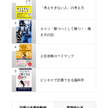
「考えすぎない人」の考え方
「頭のゴミ」を捨てれば、脳は
一瞬で目覚める!
3
カイジ「勝つべくして勝つ！」働
き方の話
知識を操る超読書術
4
人生攻略ロードマップ
99.9％は幸せの素人
頭に来てもアホとは戦うな！
5
ビジネスで圧勝できる脳科学
最強の働き方
最強の働き方
世界一やさしい「やりたいこ
話題の本要約動画
実用的な本