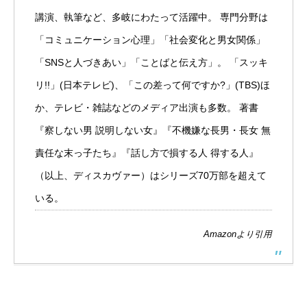
講演、執筆など、多岐にわたって活躍中。 専門分野は
「コミュニケーション心理」「社会変化と男女関係」
「SNSと人づきあい」「ことばと伝え方」。 「スッキ
リ!!」(日本テレビ)、「この差って何ですか?」(TBS)ほ
か、テレビ・雑誌などのメディア出演も多数。 著書
『察しない男 説明しない女』『不機嫌な長男・長女 無
責任な末っ子たち』『話し方で損する人 得する人』
（以上、ディスカヴァー）はシリーズ70万部を超えて
いる。
Amazon
より引用