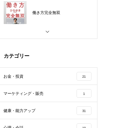
投資家みたいに生きろ 将来の不
安を打ち破る人生戦略
世界一やさしい「やりたいこ
と」の見つけ方
カテゴリー
科学がつきとめた「運のいい
人」
お金・投資
21
マーケティング・販売
1
オードリー・タン デジタルとAI
の未来を語る
健康・能力アップ
31
心理・会話