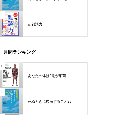
世界一やさしい「やりたいこ
と」の見つけ方
3
News Diet ニュースダイエット
超雑談力
科学がつきとめた「運のいい
人」
人生攻略ロードマップ
月間ランキング
オードリー・タン デジタルとAI
の未来を語る
1
人生は攻略できる
あなたの体は9割が細菌
働き方完全無双
2
ビジネスで圧勝できる脳科学
死ぬときに後悔すること25
投資家みたいに生きろ 将来の不
安を打ち破る人生戦略